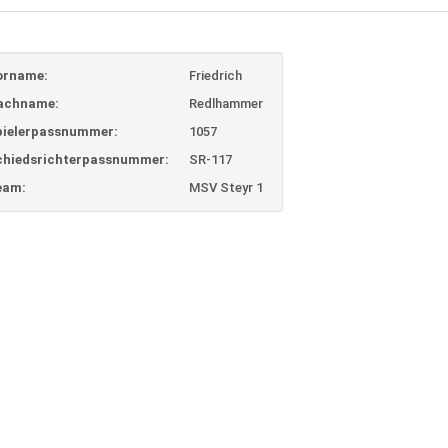
orname:
Friedrich
achname:
Redlhammer
pielerpassnummer:
1057
chiedsrichterpassnummer:
SR-117
eam:
MSV Steyr 1