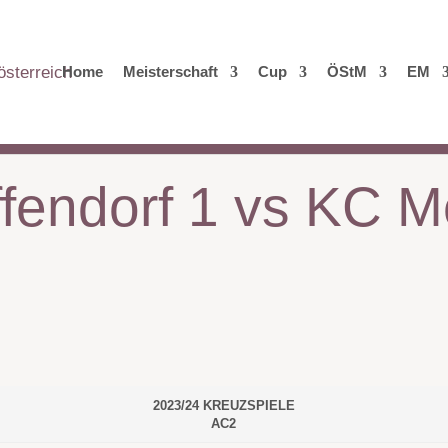
Home
Meisterschaft
Cup
ÖStM
EM
fendorf 1 vs KC 
2023/24 KREUZSPIELE
AC2