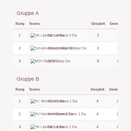
Gruppe A
Rang
Teams
Gespielt
Gewonnen
1
SK Lambach 4 Da
2
1
2
Schutzverband Steyr Da
2
1
3
MSV Steyr Da
0
0
Gruppe B
Rang
Teams
Gespielt
Gewonnen
1
KC Mondsee 1 Da
4
2
2
KV Hahnwirt Grein 1 Da
4
2
3
SK Lambach 1 Da
4
2