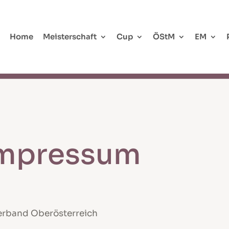
Home
Meisterschaft
Cup
ÖStM
EM
Impressum
verband Oberösterreich