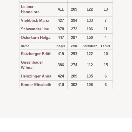
Lettner
411
289
122
13
Hannelore
Viehböck Maria
427
294
133
7
Schwander Ilse
378
272
106
11
Osterkorn Helga
447
297
150
4
Name
Kegel
Volle
Abräumen
Fehler
Ratzberger Edith
415
293
122
10
Gusenbauer
386
274
112
15
Wilma
Heinzinger Anna
424
289
135
6
Binder Elisabeth
410
302
108
6