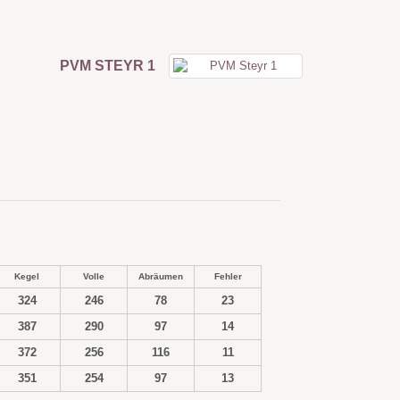
PVM STEYR 1
Kegel
Volle
Abräumen
Fehler
324
246
78
23
387
290
97
14
372
256
116
11
351
254
97
13