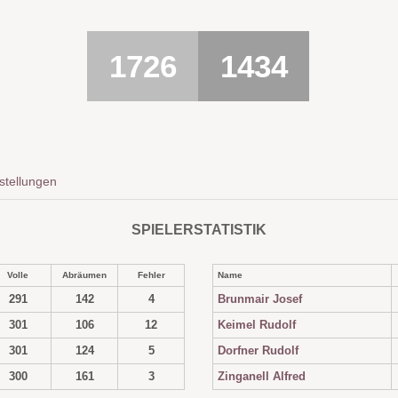
1726
1434
stellungen
SPIELERSTATISTIK
Volle
Abräumen
Fehler
Name
291
142
4
Brunmair Josef
301
106
12
Keimel Rudolf
301
124
5
Dorfner Rudolf
300
161
3
Zinganell Alfred