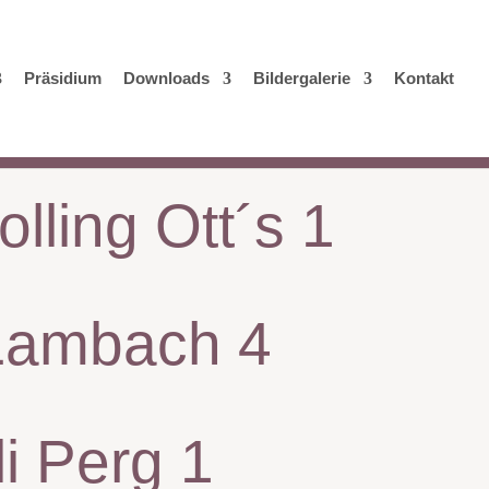
Präsidium
Downloads
Bildergalerie
Kontakt
ling Ott´s 1
 Lambach 4
i Perg 1