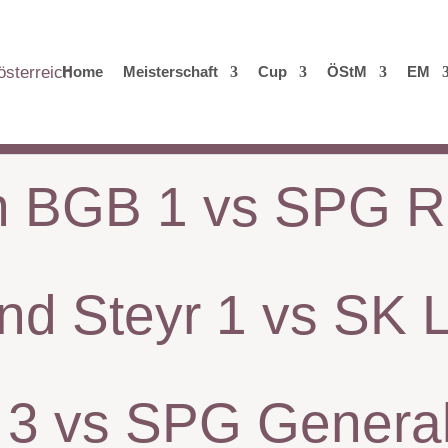
Home
Meisterschaft
Cup
ÖStM
EM
 BGB 1 vs SPG Rol
nd Steyr 1 vs SK
 3 vs SPG General