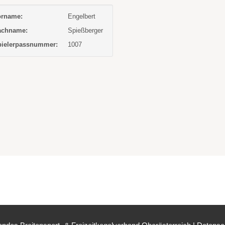
orname:
Engelbert
achname:
Spießberger
pielerpassnummer:
1007